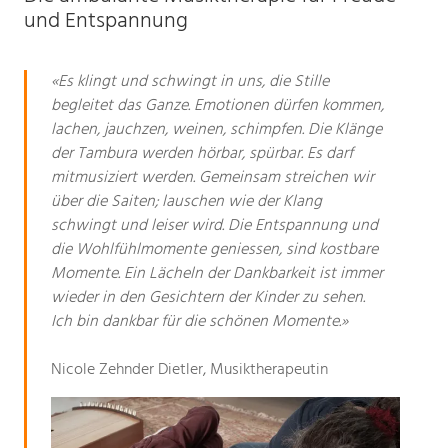
und Entspannung
«Es klingt und schwingt in uns, die Stille
«Musiktherapie ist für Valentina unglaublich
begleitet das Ganze. Emotionen dürfen kommen,
wichtig, da sie nonverbal ist und Musik zu ihren
lachen, jauchzen, weinen, schimpfen. Die Klänge
liebsten Dingen auf der Welt gehört. Über Musik
der Tambura werden hörbar, spürbar. Es darf
kann sie sich ausdrücken, Emotionen zeigen und
mitmusiziert werden. Gemeinsam streichen wir
Momente von Freude und Ruhe erleben, die ihr
über die Saiten; lauschen wie der Klang
auf andere Weise oft nicht möglich sind. Wir
schwingt und leiser wird. Die Entspannung und
sind sehr dankbar, dass Frau L. zu uns nach
die Wohlfühlmomente geniessen, sind kostbare
Hause kommt, denn so kann Valentina die Musik
Momente. Ein Lächeln der Dankbarkeit ist immer
in ihrer vertrauten Umgebung geniessen. Das
wieder in den Gesichtern der Kinder zu sehen.
macht die Therapie für sie besonders wertvoll
Ich bin dankbar für die schönen Momente.»
und wirkungsvoll.»
Familie D.
Nicole Zehnder Dietler, Musiktherapeutin